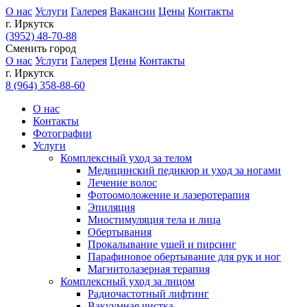
О нас
Услуги
Галерея
Вакансии
Цены
Контакты
г. Иркутск
(3952) 48-70-88
Сменить город
О нас
Услуги
Галерея
Цены
Контакты
г. Иркутск
8 (964) 358-88-60
О нас
Контакты
Фотографии
Услуги
Комплексный уход за телом
Медицинский педикюр и уход за ногами
Лечение волос
Фотоомоложение и лазеротерапия
Эпиляция
Миостимуляция тела и лица
Обертывания
Прокалывание ушей и пирсинг
Парафиновое обертывание для рук и ног
Магнитолазерная терапия
Комплексный уход за лицом
Радиочастотный лифтинг
Вакуумная чистка