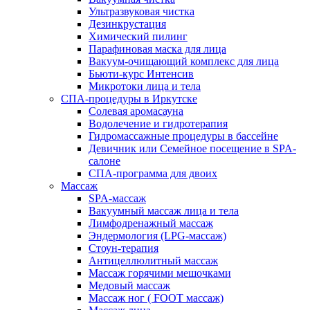
Ультразвуковая чистка
Дезинкрустация
Химический пилинг
Парафиновая маска для лица
Вакуум-очищающий комплекс для лица
Бьюти-курс Интенсив
Микротоки лица и тела
СПА-процедуры в Иркутске
Солевая аромасауна
Водолечение и гидротерапия
Гидромассажные процедуры в бассейне
Девичник или Семейное посещение в SPA-
салоне
СПА-программа для двоих
Массаж
SPA-массаж
Вакуумный массаж лица и тела
Лимфодренажный массаж
Эндермология (LPG-массаж)
Стоун-терапия
Антицеллюлитный массаж
Массаж горячими мешочками
Медовый массаж
Массаж ног ( FOOT массаж)