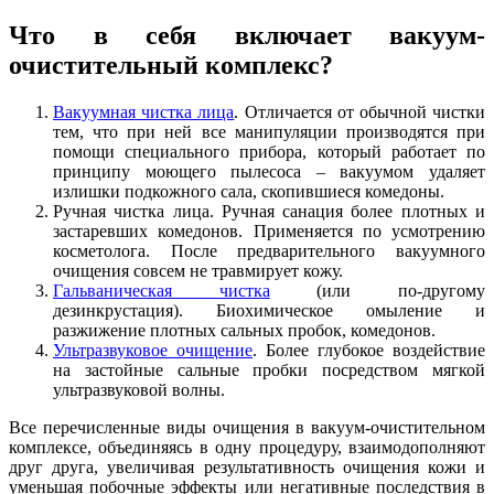
Что в себя включает вакуум-
очистительный комплекс?
Вакуумная чистка лица
. Отличается от обычной чистки
тем, что при ней все манипуляции производятся при
помощи специального прибора, который работает по
принципу моющего пылесоса – вакуумом удаляет
излишки подкожного сала, скопившиеся комедоны.
Ручная чистка лица. Ручная санация более плотных и
застаревших комедонов. Применяется по усмотрению
косметолога. После предварительного вакуумного
очищения совсем не травмирует кожу.
Гальваническая чистка
(или по-другому
дезинкрустация). Биохимическое омыление и
разжижение плотных сальных пробок, комедонов.
Ультразвуковое очищение
. Более глубокое воздействие
на застойные сальные пробки посредством мягкой
ультразвуковой волны.
Все перечисленные виды очищения в вакуум-очистительном
комплексе, объединяясь в одну процедуру, взаимодополняют
друг друга, увеличивая результативность очищения кожи и
уменьшая побочные эффекты или негативные последствия в