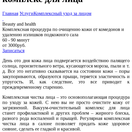
Главная
Услуги
Комплексный уход за лицом
Beauty and health
Комплексная процедура по очищению кожи от комедонов и
удалению излишков подкожного сала
60 - 90 минут
от 3000руб.
Записаться
День ото дня кожа лица подвергается воздействию палящего
солнца, пронзительного ветра, кусающегося мороза, пыли и т.
д. Все это негативно сказывается на состоянии кожи – поры
закупориваются, образуются прыщи, теряется эластичность и
упругость. И, как следствие, это все приводит к
преждевременному старению.
Комплексная чистка лица – это основополагающая процедура
по уходу за кожей. С нею вы не просто очистите кожу от
загрязнений. Вакуум-очистительный комплекс для лица
станет профилактикой и других проблем – жирного блеска,
разного рода воспалений и прыщей. Регулярная комплексная
чистка лица в салоне позволяет придать коже здоровое
сияние, сделать ее гладкой и красивой.