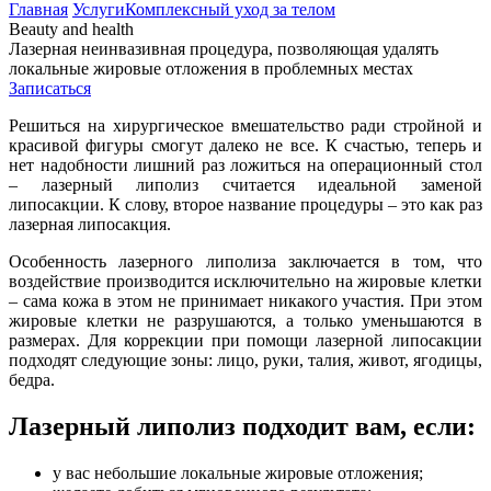
Главная
Услуги
Комплексный уход за телом
Beauty and health
Лазерная неинвазивная процедура, позволяющая удалять
локальные жировые отложения в проблемных местах
Записаться
Решиться на хирургическое вмешательство ради стройной и
красивой фигуры смогут далеко не все. К счастью, теперь и
нет надобности лишний раз ложиться на операционный стол
– лазерный липолиз считается идеальной заменой
липосакции. К слову, второе название процедуры – это как раз
лазерная липосакция.
Особенность лазерного липолиза заключается в том, что
воздействие производится исключительно на жировые клетки
– сама кожа в этом не принимает никакого участия. При этом
жировые клетки не разрушаются, а только уменьшаются в
размерах. Для коррекции при помощи лазерной липосакции
подходят следующие зоны: лицо, руки, талия, живот, ягодицы,
бедра.
Лазерный липолиз подходит вам, если:
у вас небольшие локальные жировые отложения;