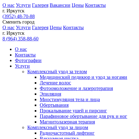
О нас
Услуги
Галерея
Вакансии
Цены
Контакты
г. Иркутск
(3952) 48-70-88
Сменить город
О нас
Услуги
Галерея
Цены
Контакты
г. Иркутск
8 (964) 358-88-60
О нас
Контакты
Фотографии
Услуги
Комплексный уход за телом
Медицинский педикюр и уход за ногами
Лечение волос
Фотоомоложение и лазеротерапия
Эпиляция
Миостимуляция тела и лица
Обертывания
Прокалывание ушей и пирсинг
Парафиновое обертывание для рук и ног
Магнитолазерная терапия
Комплексный уход за лицом
Радиочастотный лифтинг
Вакуумная чистка