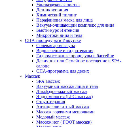
Ультразвуковая чистка
Дезинкрустация
Химический пилинг
Парафиновая маска для лица
Вакуум-очищающий комплекс для лица
Бьюти-курс Интенсив
Микротоки лица и тела
СПА-процедуры в Иркутске
Солевая аромасауна
Водолечение и гидротерапия
Гидромассажные процедуры в бассейне
Девичник или Семейное посещение в SPA-
салоне
СПА-программа для двоих
Массаж
SPA-массаж
Вакуумный массаж лица и тела
Лимфодренажный массаж
Эндермология (LPG-массаж)
Стоун-терапия
Антицеллюлитный массаж
Массаж горячими мешочками
Медовый массаж
Массаж ног ( FOOT массаж)